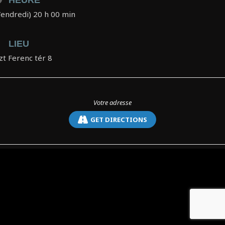
HEURE
Vendredi) 20 h 00 min
LIEU
szt Ferenc tér 8
GET DIRECTIONS
Copyright ® 2014 - Guillaume Bourgogne - Tous droits réservés - conception :
meneo