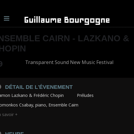
NSEMBLE CAIRN - LAZKANO &
HOPIN
9
Transparent Sound New Music Festival
DÉTAIL DE L'ÉVENEMENT
amon Lazkano & Frédéric Chopin Préludes
omonkos Csabay, piano, Ensemble Cairn
 savoir +